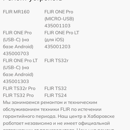
FLIR MR160
FLIR ONE Pro
(MICRO-USB)
435001103
FLIR ONE Pro
FLIR ONE Pro LT
(USB-C) (на
(для iOS)
базе Android)
435001203
435000703
FLIR ONE Pro LT
FLIR TS32r
(USB-C) (на
базе Android)
435001303
FLIR TS32r Pro
FLIR TS32
FLIR TS32 Pro
FLIR TS24
Мы занимаемся ремонтом и техническим
обслуживанием техники FLIR по истечении
гарантийного периода. Наш центр в Хабаровске
работает независимо и не имеет официальной